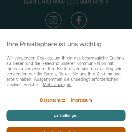
IBAN CH82 0900 0000 8001 8018 8
Ihre Privatsphäre ist uns wichtig
Wir verwenden Cookies, um Ihnen das bestmögliche Erlebnis
zu bieten und die Relevanz unserer Kommunikation mit
Ihnen zu verbessern. Ihre Präferenzen sind uns wichtig, wir
verwenden nur die Daten, für die Sie uns Ihre Zustimmung
erteilt haben. Ausgenommen die unbedingt erforderlichen
Newsletter abonnieren
Cookies, welche
...
Mehr anzeigen
Senden
Datenschutz
Impressum
Einstellungen