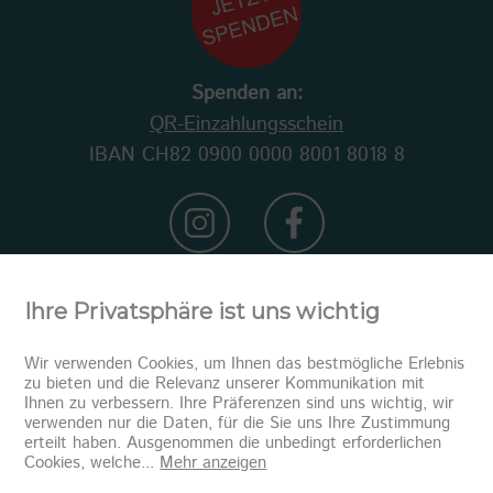
Spenden an:
QR-Einzahlungsschein
IBAN CH82 0900 0000 8001 8018 8
Ihre Privatsphäre ist uns wichtig
Wir verwenden Cookies, um Ihnen das bestmögliche Erlebnis
zu bieten und die Relevanz unserer Kommunikation mit
Ihnen zu verbessern. Ihre Präferenzen sind uns wichtig, wir
verwenden nur die Daten, für die Sie uns Ihre Zustimmung
erteilt haben. Ausgenommen die unbedingt erforderlichen
Newsletter abonnieren
Cookies, welche
...
Mehr anzeigen