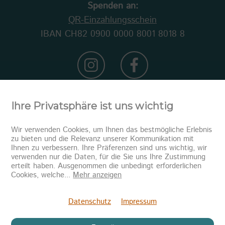
Spenden an:
QR-Einzahlungsschein
IBAN CH82 0900 0000 8001 8018 8
Ihre Privatsphäre ist uns wichtig
Wir verwenden Cookies, um Ihnen das bestmögliche Erlebnis
zu bieten und die Relevanz unserer Kommunikation mit
Ihnen zu verbessern. Ihre Präferenzen sind uns wichtig, wir
verwenden nur die Daten, für die Sie uns Ihre Zustimmung
erteilt haben. Ausgenommen die unbedingt erforderlichen
Newsletter abonnieren
Cookies, welche
...
Mehr anzeigen
Senden
Datenschutz
Impressum