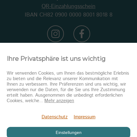
QR-Einzahlungsschein
IBAN CH82 0900 0000 8001 8018 8
Ihre Privatsphäre ist uns wichtig
Wir verwenden Cookies, um Ihnen das bestmögliche Erlebnis
zu bieten und die Relevanz unserer Kommunikation mit
Ihnen zu verbessern. Ihre Präferenzen sind uns wichtig, wir
verwenden nur die Daten, für die Sie uns Ihre Zustimmung
erteilt haben. Ausgenommen die unbedingt erforderlichen
Newsletter abonnieren
Cookies, welche
...
Mehr anzeigen
Senden
Datenschutz
Impressum
Einstellungen