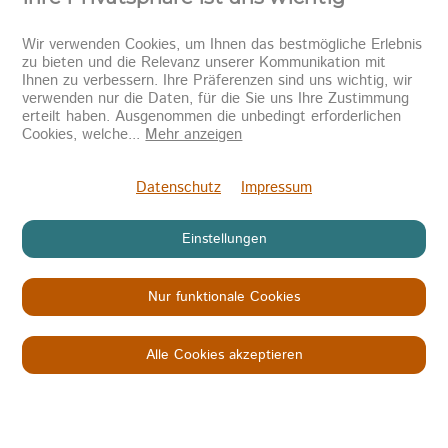
Wir verwenden Cookies, um Ihnen das bestmögliche Erlebnis
zu bieten und die Relevanz unserer Kommunikation mit
Ihnen zu verbessern. Ihre Präferenzen sind uns wichtig, wir
verwenden nur die Daten, für die Sie uns Ihre Zustimmung
erteilt haben. Ausgenommen die unbedingt erforderlichen
Newsletter abonnieren
Cookies, welche
...
Mehr anzeigen
Senden
Datenschutz
Impressum
Einstellungen
Nur funktionale Cookies
Copyright © 2026
KINDER IN NOT
Datenschutz
Impressum
AGB
Alle Cookies akzeptieren