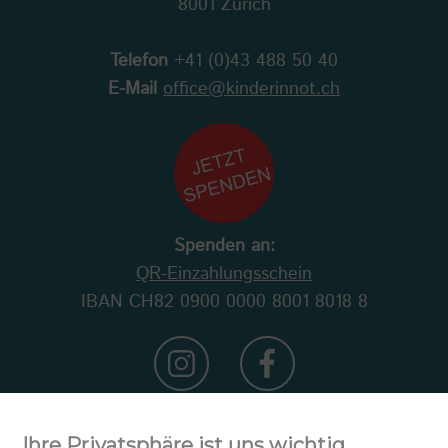
8001 Zürich
Telefon
+41 (0)43 488 50 40
E-Mail
office@kinderinnot.ch
Spenden an:
QR-Einzahlungsschein
IBAN CH82 0900 0000 8001 8018 8
Ihre Privatsphäre ist uns wichtig