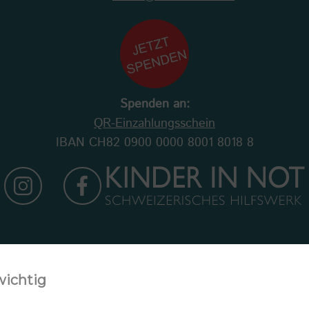
Spenden an:
QR-Einzahlungsschein
IBAN CH82 0900 0000 8001 8018 8
Newsletter abonnieren
wichtig