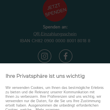
Spenden an:
QR-Einzahlungsschein
IBAN CH82 0900 0000 8001 8018 8
Ihre Privatsphäre ist uns wichtig
Wir verwenden Cookies, um Ihnen das bestmögliche Erlebnis
zu bieten und die Relevanz unserer Kommunikation mit
Ihnen zu verbessern. Ihre Präferenzen sind uns wichtig, wir
verwenden nur die Daten, für die Sie uns Ihre Zustimmung
erteilt haben. Ausgenommen die unbedingt erforderlichen
Newsletter abonnieren
Cookies, welche
...
Mehr anzeigen