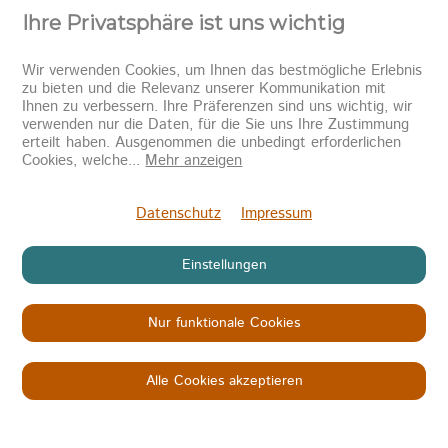
Ihre Privatsphäre ist uns wichtig
Wir verwenden Cookies, um Ihnen das bestmögliche Erlebnis
zu bieten und die Relevanz unserer Kommunikation mit
Ihnen zu verbessern. Ihre Präferenzen sind uns wichtig, wir
verwenden nur die Daten, für die Sie uns Ihre Zustimmung
erteilt haben. Ausgenommen die unbedingt erforderlichen
Newsletter abonnieren
Cookies, welche
...
Mehr anzeigen
Senden
Datenschutz
Impressum
Einstellungen
Nur funktionale Cookies
Copyright © 2026
KINDER IN NOT
Datenschutz
Impressum
AGB
Alle Cookies akzeptieren