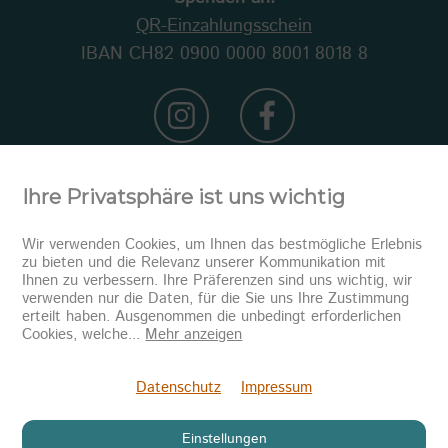
QR-Einzahlungsschein
IBAN CH82 0900 0000 8001 8018 8
Ihre Privatsphäre ist uns wichtig
Wir verwenden Cookies, um Ihnen das bestmögliche Erlebnis
zu bieten und die Relevanz unserer Kommunikation mit
Ihnen zu verbessern. Ihre Präferenzen sind uns wichtig, wir
verwenden nur die Daten, für die Sie uns Ihre Zustimmung
erteilt haben. Ausgenommen die unbedingt erforderlichen
Newsletter abonnieren
Cookies, welche
...
Mehr anzeigen
Senden
Datenschutz
Impressum
Einstellungen