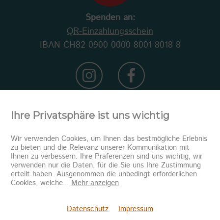
Spenden an:
QR-Einzahlungsschein
IBAN CH82 0900 0000 8001 8018 8
Ihre Privatsphäre ist uns wichtig
Wir verwenden Cookies, um Ihnen das bestmögliche Erlebnis
zu bieten und die Relevanz unserer Kommunikation mit
Ihnen zu verbessern. Ihre Präferenzen sind uns wichtig, wir
verwenden nur die Daten, für die Sie uns Ihre Zustimmung
erteilt haben. Ausgenommen die unbedingt erforderlichen
Newsletter abonnieren
Cookies, welche
...
Mehr anzeigen
Senden
Datenschutz
Impressum